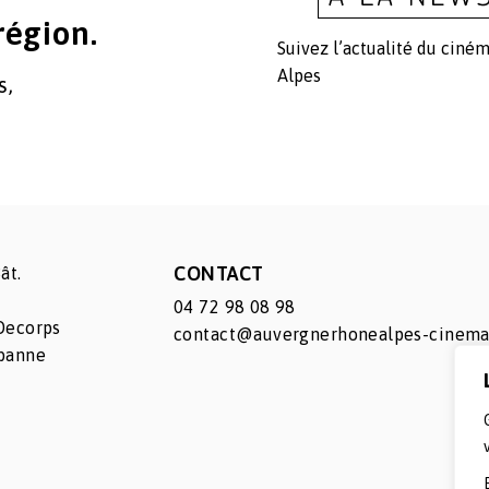
région.
Suivez l’actualité du ciné
Alpes
s,
CONTACT
ât.
04 72 98 08 98
Decorps
contact@auvergnerhonealpes-cinema
rbanne