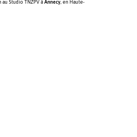
n au
Studio TNZPV
à
Annecy
, en Haute-