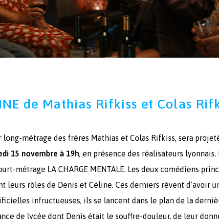
NE de Mathias Rifkiss et Colas Rifk
r long-métrage des frères Mathias et Colas Rifkiss, sera proje
edi 15 novembre à 19h
, en présence des réalisateurs lyonnais.
ur court-métrage LA CHARGE MENTALE. Les deux comédiens princ
t leurs rôles de Denis et Céline. Ces derniers rêvent d’avoir u
ficielles infructueuses, ils se lancent dans le plan de la dern
ance de lycée dont Denis était le souffre-douleur, de leur don