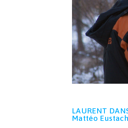
LAURENT DANS 
Mattéo Eustac