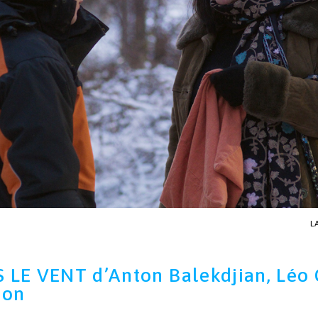
L
LE VENT d’Anton Balekdjian, Léo 
hon