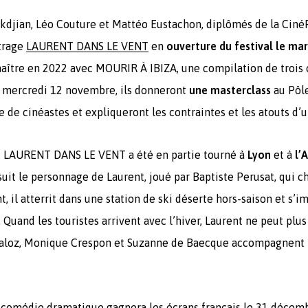
ekdjian, Léo Couture et Mattéo Eustachon, diplômés de la Ciné
trage
LAURENT DANS LE VENT
en
ouverture du festival
le ma
nnaître en 2022 avec MOURIR À IBIZA, une compilation de trois
n, mercredi 12 novembre, ils donneront
une masterclass
au Pôle
 de cinéastes et expliqueront les contraintes et les atouts d’un 
s, LAURENT DANS LE VENT a été en partie tourné à
Lyon
et à
l’
uit le personnage de Laurent, joué par Baptiste Perusat, qui ch
t, il atterrit dans une station de ski déserte hors-saison et s’i
 Quand les touristes arrivent avec l’hiver, Laurent ne peut plus 
aloz, Monique Crespon et Suzanne de Baecque accompagnent 
 comédie dramatique gagnera les écrans français le 31 décembr