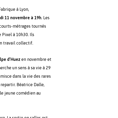
Fabrique à Lyon,
rdi 11 novembre à 19h
. Les
 courts-métrages tournés
 Pixel à 10h30. Ils
travail collectif.
Alpe d’Huez
en novembre et
erche un sens à sa vie à 29
mmisce dans la vie des rares
repartir. Béatrice Dalle,
le jeune comédien au
e. La sortie en salles est